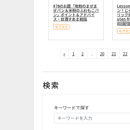
#76のお題「地粉のまぜま
Less
ぜパン＆米粉のふわもこパ
ン！じ
ン」ポイント＆アドバイ
リック
ス・甘酒すあま総括
uten-
8日配
サブスク
サブス
«
1
2
...
20
21
22
検索
キーワードで探す