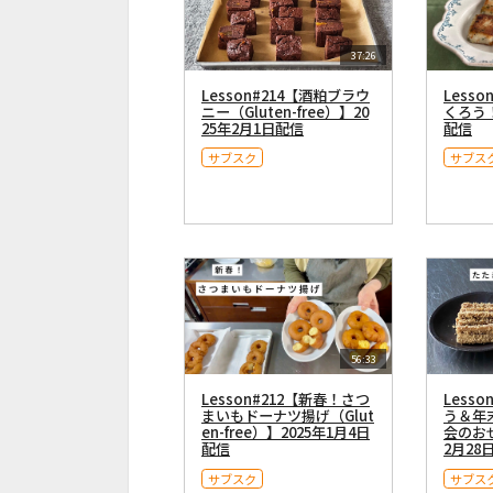
37:26
Lesson#214【酒粕ブラウ
Less
ニー（Gluten-free）】20
くろう！
25年2月1日配信
配信
サブスク
サブス
56:33
Lesson#212【新春！さつ
Less
まいもドーナツ揚げ（Glut
う＆年
en-free）】2025年1月4日
会のおせ
配信
2月28
サブスク
サブス