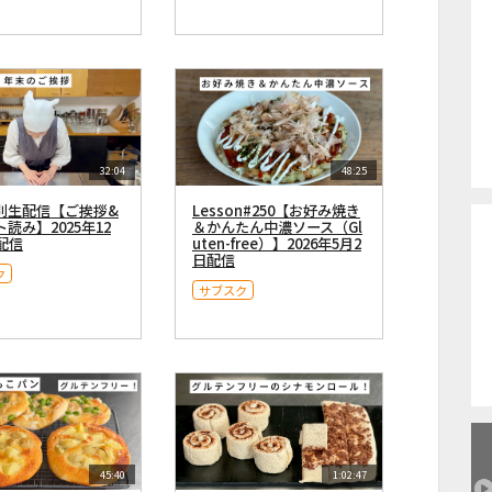
32:04
48:25
別生配信【ご挨拶&
Lesson#250【お好み焼き
読み】2025年12
＆かんたん中濃ソース（Gl
配信
uten-free）】2026年5月2
日配信
ク
サブスク
45:40
1:02:47