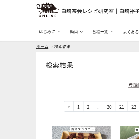
白崎茶会レシピ研究室｜白崎裕
はじめに
動画
各種一覧
よくある
ホーム
検索結果
検索結果
登録
«
1
2
...
20
21
22