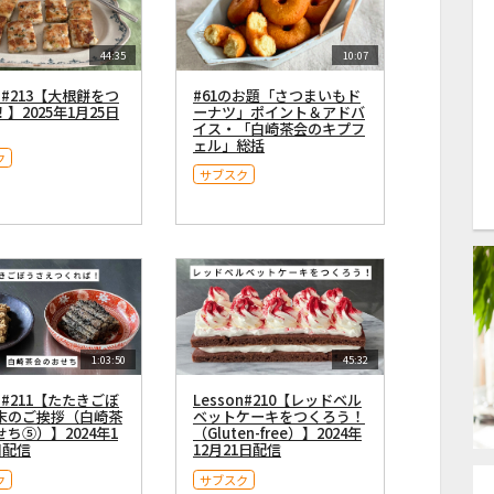
44:35
10:07
on#213【大根餅をつ
#61のお題「さつまいもド
】2025年1月25日
ーナツ」ポイント＆アドバ
イス・「白崎茶会のキプフ
ェル」総括
ク
サブスク
1:03:50
45:32
on#211【たたきごぼ
Lesson#210【レッドベル
末のご挨拶（白崎茶
ベットケーキをつくろう！
ち⑤）】2024年1
（Gluten-free）】2024年
日配信
12月21日配信
ク
サブスク