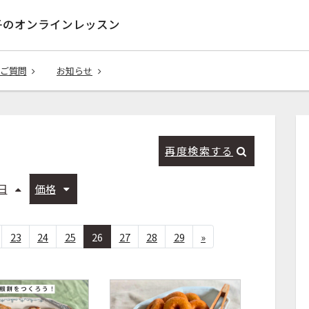
子のオンラインレッスン
ご質問
お知らせ
再度検索する
日
価格
23
24
25
26
27
28
29
»