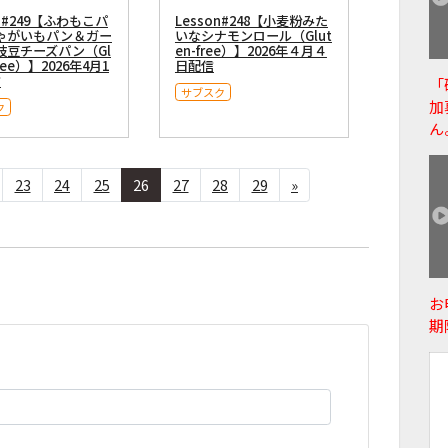
on#249【ふわもこパ
Lesson#248【小麦粉みた
ゃがいもパン＆ガー
いなシナモンロール（Glut
枝豆チーズパン（Gl
en-free）】2026年４月４
free）】2026年4月1
日配信
信
「
サブスク
加
ク
ん
23
24
25
26
27
28
29
»
お
期