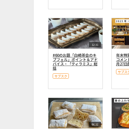
12:31
#60のお題「白崎茶会のキ
年末特
プフェル」ポイント＆アド
コメント
バイス・「ティラミス」総
月27日
括
サブス
サブスク
06:31