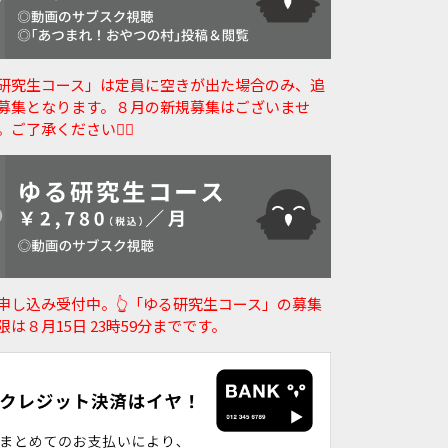
研究生コース」は定員に空きが出た場合のみ、追
募集となります。８月の新規募集はございませ
。ご了承ください🙇‍♀️
申し込み受付中。👆️「ゆる研究生コース」の募集
限は８月15日 23時59分までです。