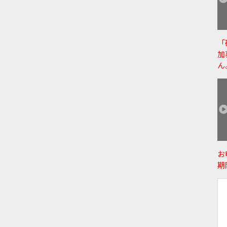
「
加
ん
お
期