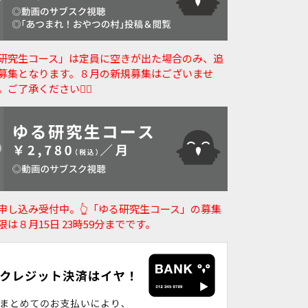
研究生コース」は定員に空きが出た場合のみ、追
募集となります。８月の新規募集はございませ
。ご了承ください🙇‍♀️
申し込み受付中。👆️「ゆる研究生コース」の募集
限は８月15日 23時59分までです。