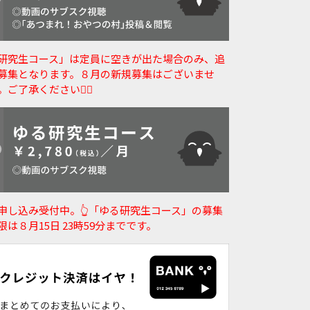
研究生コース」は定員に空きが出た場合のみ、追
募集となります。８月の新規募集はございませ
。ご了承ください🙇‍♀️
申し込み受付中。👆️「ゆる研究生コース」の募集
限は８月15日 23時59分までです。