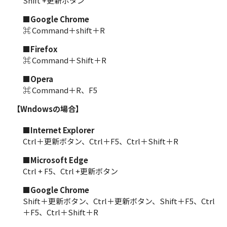
Shift +更新ボタン
■Google Chrome
⌘ Command＋shift＋R
■Firefox
⌘ Command＋Shift＋R
■Opera
⌘ Command＋R、F5
【Wndowsの場合】
■Internet Explorer
Ctrl＋更新ボタン、Ctrl＋F5、Ctrl＋Shift＋R
■Microsoft Edge
Ctrl + F5、Ctrl +更新ボタン
■Google Chrome
Shift＋更新ボタン、Ctrl＋更新ボタン、Shift＋F5、Ctrl
＋F5、Ctrl＋Shift＋R