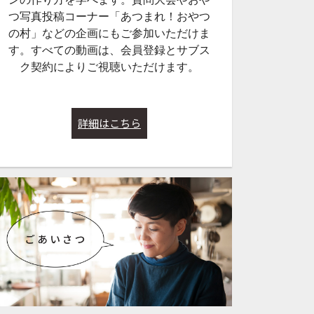
つ写真投稿コーナー「あつまれ！おやつ
の村」などの企画にもご参加いただけま
す。すべての動画は、会員登録とサブス
ク契約によりご視聴いただけます。
詳細はこちら
1:09:01
55:12
231【第５１回・大
Lesson#224【第５０回・大
Lesson#218
月からの教室
質問大会】2025年5月31日配
質問大会（新しい
０日（土）２
信
ら生配信！）】202
日配信
サブスク
サブスク