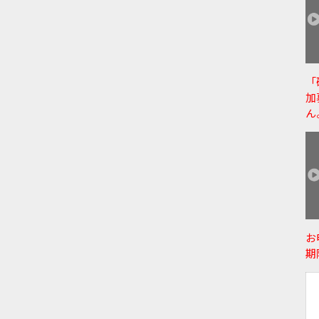
「
加
ん
お
期