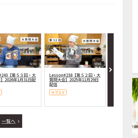
52:01
57:01
n#243【第５３回・大
Lesson#238【第５２回・大
Lesson#
】2026年1月31日配
質問大会】2025年11月29日
質問大会＆９
配信
説明】８月３
１時〜配信
サブスク
サブスク
一覧へ