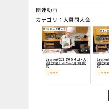
関連動画
カテゴリ：大質問大会
43:24
Lesson#252【第５４回・大
Lesso
質問大会】2026年5月30日配
質問大会
信
信
サブスク
サブスク