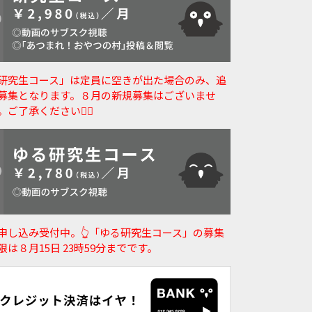
研究生コース」は定員に空きが出た場合のみ、追
募集となります。８月の新規募集はございませ
。ご了承ください🙇‍♀️
申し込み受付中。👆️「ゆる研究生コース」の募集
限は８月15日 23時59分までです。