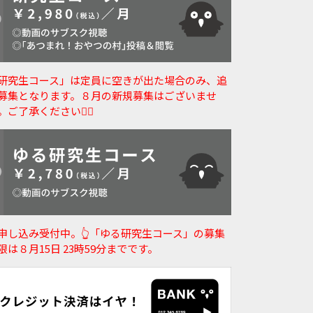
研究生コース」は定員に空きが出た場合のみ、追
募集となります。８月の新規募集はございませ
。ご了承ください🙇‍♀️
申し込み受付中。👆️「ゆる研究生コース」の募集
限は８月15日 23時59分までです。