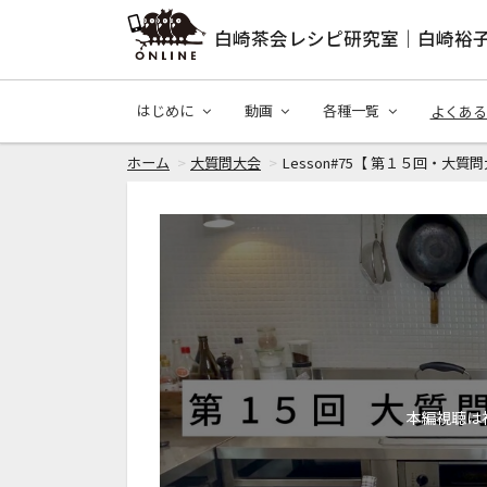
白崎茶会レシピ研究室｜白崎裕
はじめに
動画
各種一覧
よくある
ホーム
大質問大会
Lesson#75【 第１５回・大質問
本編視聴は