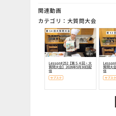
関連動画
カテゴリ：大質問大会
43:24
Lesson#252【第５４回・大
Lesso
質問大会】2026年5月30日配
質問大会
信
信
サブスク
サブスク