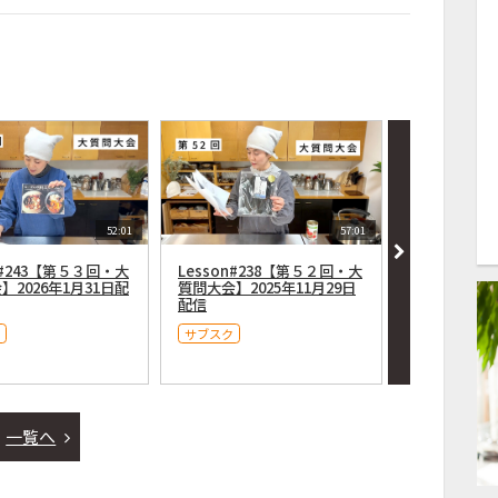
52:01
57:01
n#243【第５３回・大
Lesson#238【第５２回・大
Lesson#
】2026年1月31日配
質問大会】2025年11月29日
質問大会＆９
配信
説明】８月３
１時〜配信
サブスク
サブスク
一覧へ