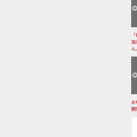
「
加
ん
お
期