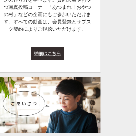
つ写真投稿コーナー「あつまれ！おやつ
の村」などの企画にもご参加いただけま
す。すべての動画は、会員登録とサブス
ク契約によりご視聴いただけます。
詳細はこちら
1:09:01
55:12
231【第５１回・大
Lesson#224【第５０回・大
Lesson#218
月からの教室
質問大会】2025年5月31日配
質問大会（新しい
０日（土）２
信
ら生配信！）】202
日配信
サブスク
サブスク