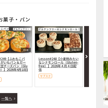
お菓子・パン
45:40
1:02:47
n#249【ふわもこパ
Lesson#248【小麦粉みたい
Lesson#
ゃがいもパン＆ガー
なシナモンロール（Gluten-
パンを焼こう！（
豆チーズパン（Glu
free）】2026年４月４日配
ee）】2026
ee）】2026年4月18日
信
サブスク
サブスク
一覧へ