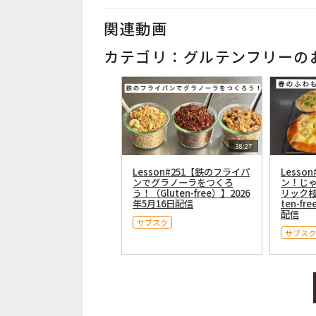
関連動画
カテゴリ：グルテンフリーの
38:27
Lesson#251【鉄のフライパ
Lesso
ンでグラノーラをつくろ
ン！じ
う！（Gluten-free）】2026
リック枝
年5月16日配信
ten-fr
配信
サブスク
サブスク