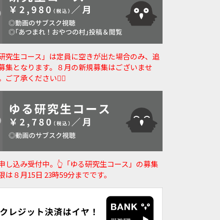
研究生コース」は定員に空きが出た場合のみ、追
募集となります。８月の新規募集はございませ
。ご了承ください🙇‍♀️
申し込み受付中。👆️「ゆる研究生コース」の募集
限は８月15日 23時59分までです。