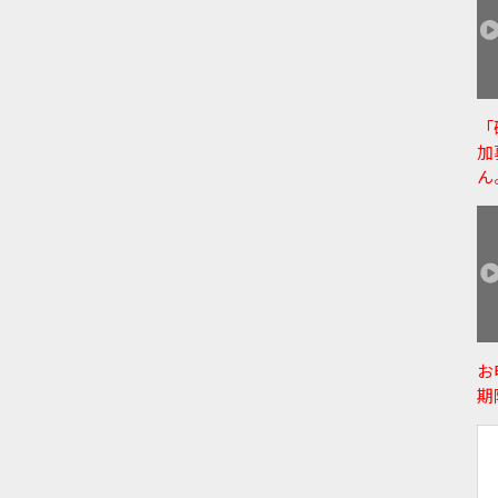
「
加
ん
お
期