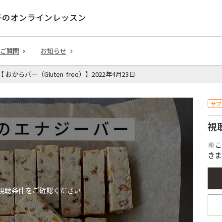
子のオンラインレッスン
ご質問
お知らせ
5【 おからバー（Gluten-free）】2022年4月23日
サブ
視
※こ
きま
視聴条件をご確認ください