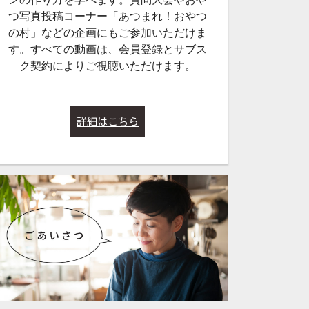
つ写真投稿コーナー「あつまれ！おやつ
の村」などの企画にもご参加いただけま
す。すべての動画は、会員登録とサブス
ク契約によりご視聴いただけます。
詳細はこちら
42:31
39:48
247【春はにんじん
Lesson#241【新春生配信・
Lesson#239
Gluten-fr
りんごドーナツ揚げ！（Glu
ぴったり。ベリー
年3月21日配信
ten-free）】2026年1月3日
つくろう！（Glute
配信
e）】2025年12
サブスク
サブスク