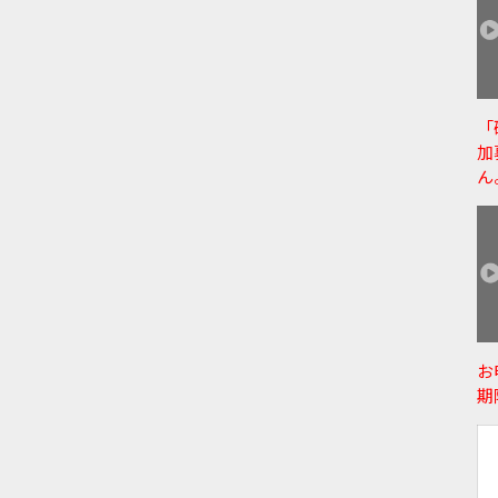
「
加
ん
お
期