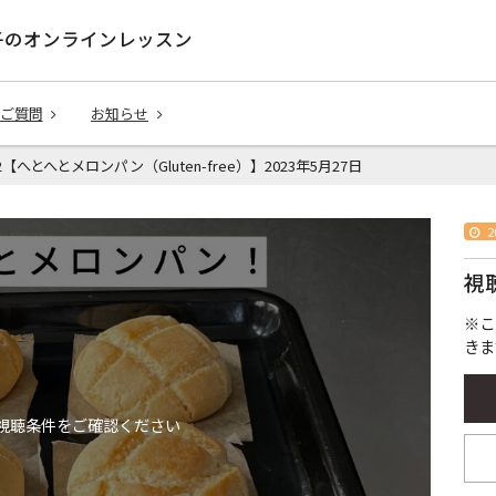
子のオンラインレッスン
ご質問
お知らせ
152【へとへとメロンパン（Gluten-free）】2023年5月27日
2
視
※こ
きま
視聴条件をご確認ください