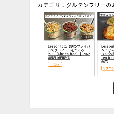
カテゴリ：グルテンフリーの
38:27
Lesson#251【鉄のフライパ
Lesso
ンでグラノーラをつくろ
ン！じ
う！（Gluten-free）】2026
リック枝
年5月16日配信
ten-fr
配信
サブスク
サブスク