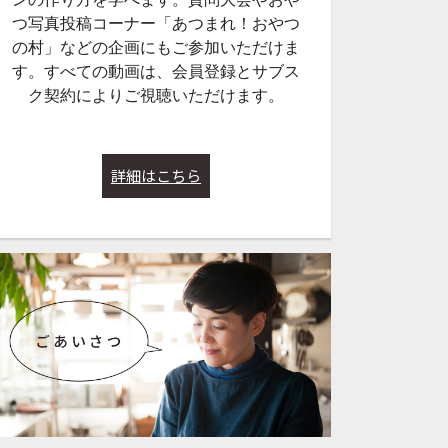
つ写真投稿コーナー「あつまれ！おやつ
の村」などの企画にもご参加いただけま
す。すべての動画は、会員登録とサブス
ク契約によりご視聴いただけます。
詳細はこちら
47:54
38:17
44【香りがすご
Lesson#242【ヘラ１本でま
Lesson#235
蒸しパン＆チョ
ぜるだけ！地粉のまぜまぜ
スで食べるクリー
ン（Gluten-
パン】2026年1月17日配信
ぼちゃパン（Glute
26年2月7日配信
e）】2025年10
サブスク
サブスク