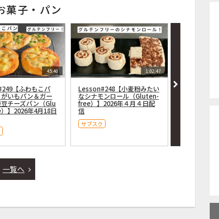
お菓子・パン
45:40
1:02:47
n#249【ふわもこパ
Lesson#248【小麦粉みたい
Lesson#
ゃがいもパン＆ガー
なシナモンロール（Gluten-
パンを焼こう！（
豆チーズパン（Glu
free）】2026年４月４日配
ee）】2026
ee）】2026年4月18日
信
サブスク
サブスク
一覧へ