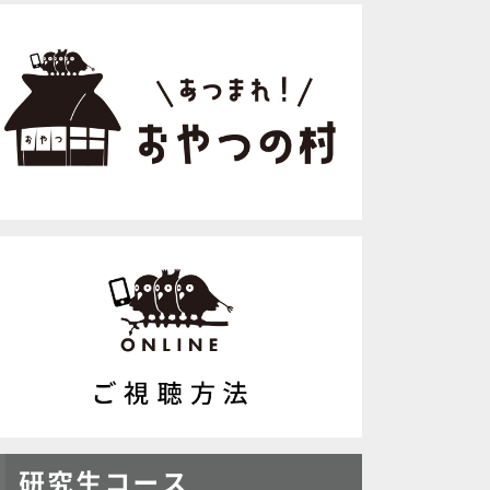
42:31
39:48
247【春はにんじん
Lesson#241【新春生配信・
Lesson#239
Gluten-fr
りんごドーナツ揚げ！（Glu
ぴったり。ベリー
年3月21日配信
ten-free）】2026年1月3日
つくろう！（Glute
配信
e）】2025年12
サブスク
サブスク