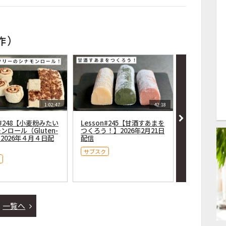
作）
1:02:47
42:18
n#248【小麦粉みたい
Lesson#245【甘酒すあまを
Lesson#2
ンロール（Gluten-
つくろう！】2026年2月21日
い！レモン
】2026年４月４日配
配信
コレモン蒸しパ
free）】20
サブスク
サブスク
一覧へ