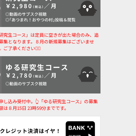
研究生コース」は定員に空きが出た場合のみ、追
募集となります。８月の新規募集はございませ
。ご了承ください🙇‍♀️
申し込み受付中。👆️「ゆる研究生コース」の募集
限は８月15日 23時59分までです。