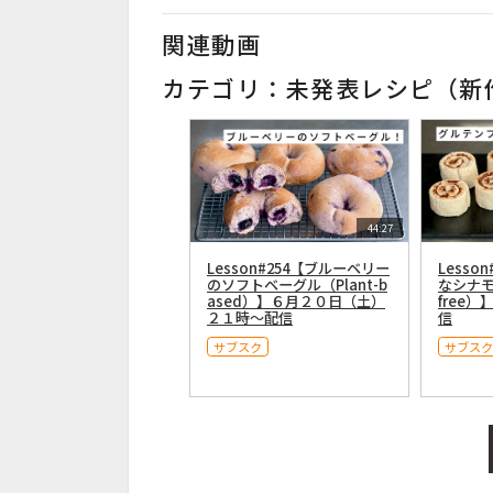
関連動画
カテゴリ：未発表レシピ（新
44:27
Lesson#254【ブルーベリー
Lesso
のソフトベーグル（Plant-b
なシナモ
ased）】６月２０日（土）
free）
２１時〜配信
信
サブスク
サブスク