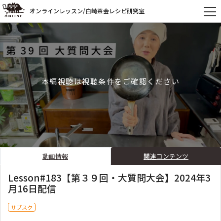
オンラインレッスン/白崎茶会レシピ研究室
本編視聴は視聴条件をご確認ください
動画情報
関連コンテンツ
Lesson#183【第３９回・大質問大会】2024年3
月16日配信
サブスク