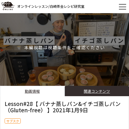
オンラインレッスン/白崎茶会レシピ研究室
本編視聴は視聴条件をご確認ください
動画情報
関連コンテンツ
Lesson#28【 バナナ蒸しパン&イチゴ蒸しパン
（Gluten-free） 】2021年1月9日
サブスク