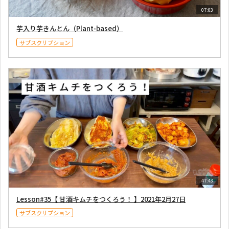
07:03
芋入り芋きんとん（Plant-based）
サブスクリプション
47:43
Lesson#35【 甘酒キムチをつくろう！ 】2021年2月27日
サブスクリプション