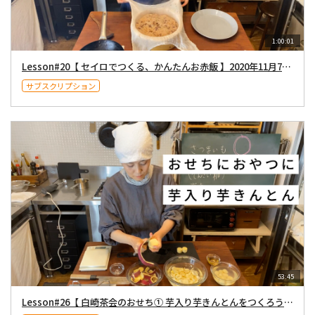
1:00:01
Lesson#20【 セイロでつくる、かんたんお赤飯 】2020年11月7日配信
サブスクリプション
53:45
Lesson#26【 白崎茶会のおせち① 芋入り芋きんとんをつくろう！ 】2020年12月26日配信