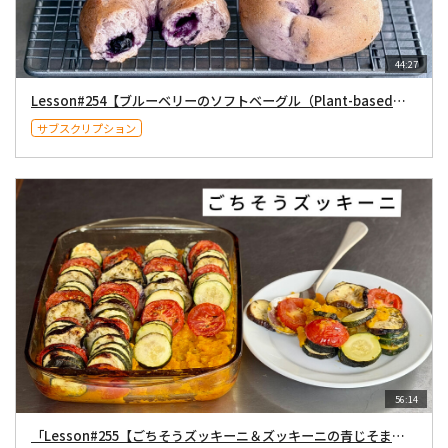
44:27
Lesson#254【ブルーベリーのソフトベーグル（Plant-based）】６月２０日（土）２１時〜配信
サブスクリプション
56:14
「Lesson#255【ごちそうズッキーニ＆ズッキーニの青じそまみれ（Plant-based）】７月４日（土）２１時〜配信