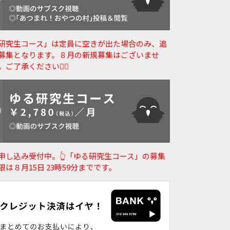
研究生コース」は定員に空きが出た場合のみ、追
募集となります。８月の新規募集はございませ
。ご了承ください🙇‍♀️
申し込み受付中。👆️「ゆる研究生コース」の募集
限は８月15日 23時59分までです。