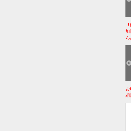
「
加
ん
お
期