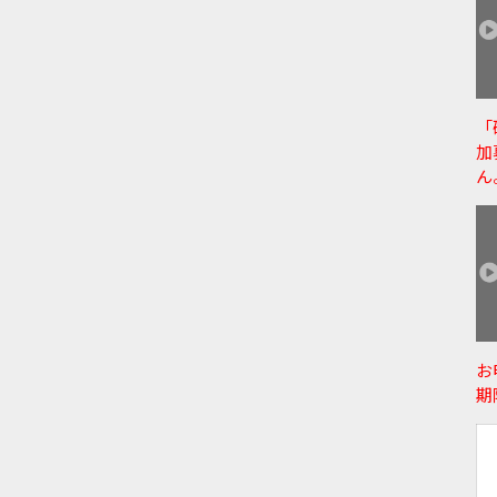
「
加
ん
お
期