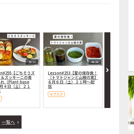
56:14
46:39
on#255【ごちそうズ
Lesson#253【夏の保存食！
Lesson#
ニ＆ズッキーニの青
（トマトジャンと山椒の実】
かんたん中濃ソ
（Plant-base
６月６日（土）２１時〜配
n-free）】
７月４日（土）２１
信
信
信
サブスク
サブスク
一覧へ