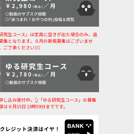
研究生コース」は定員に空きが出た場合のみ、追
募集となります。８月の新規募集はございませ
。ご了承ください🙇‍♀️
申し込み受付中。👆️「ゆる研究生コース」の募集
限は８月15日 23時59分までです。