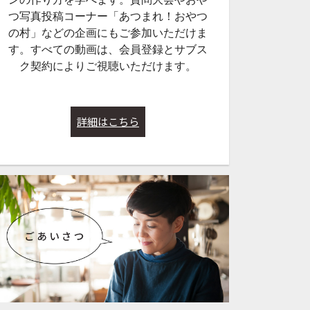
つ写真投稿コーナー「あつまれ！おやつ
の村」などの企画にもご参加いただけま
す。すべての動画は、会員登録とサブス
ク契約によりご視聴いただけます。
詳細はこちら
48:25
59:45
250【お好み焼き＆
Lesson#246【鮮やかブロッ
Lesson#240
ース（Glute
コリー・パリパリブロッコ
会式・粕汁のつくり
2026年5月2日配
リー・しんなりブロッコリ
5年12月20日配信
ー】2026年3月7日配信
サブスク
サブスク