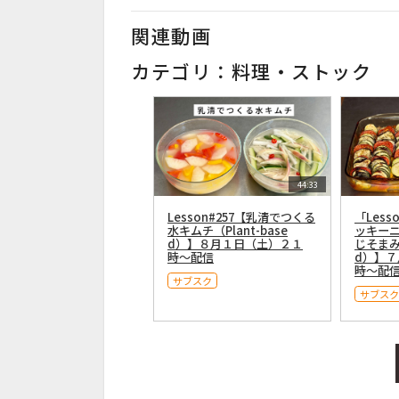
関連動画
カテゴリ：料理・ストック
44:33
Lesson#257【乳清でつくる
「Less
水キムチ（Plant-base
ッキー
d）】８月１日（土）２１
じそまみれ
時〜配信
d）】
時〜配
サブスク
サブスク