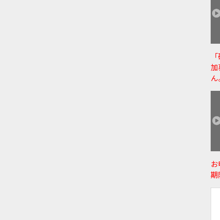
「
加
ん
お
期