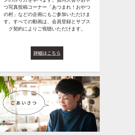
つ写真投稿コーナー「あつまれ！おやつ
の村」などの企画にもご参加いただけま
す。すべての動画は、会員登録とサブス
ク契約によりご視聴いただけます。
詳細はこちら
48:25
59:45
250【お好み焼き＆
Lesson#246【鮮やかブロッ
Lesson#240
ース（Glute
コリー・パリパリブロッコ
会式・粕汁のつくり
2026年5月2日配
リー・しんなりブロッコリ
5年12月20日配信
ー】2026年3月7日配信
サブスク
サブスク