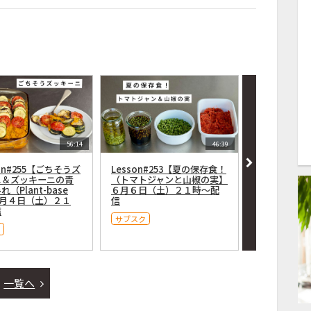
56:14
46:39
on#255【ごちそうズ
Lesson#253【夏の保存食！
Lesson#
ニ＆ズッキーニの青
（トマトジャンと山椒の実】
かんたん中濃ソ
（Plant-base
６月６日（土）２１時〜配
n-free）】
７月４日（土）２１
信
信
信
サブスク
サブスク
一覧へ