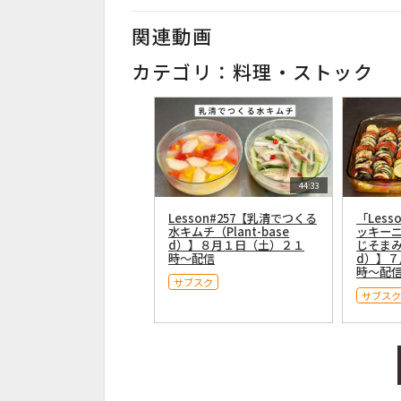
関連動画
カテゴリ：料理・ストック
44:33
Lesson#257【乳清でつくる
「Less
水キムチ（Plant-base
ッキー
d）】８月１日（土）２１
じそまみれ
時〜配信
d）】
時〜配
サブスク
サブスク