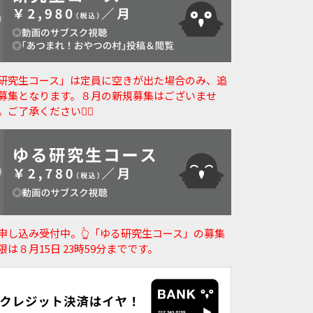
研究生コース」は定員に空きが出た場合のみ、追
募集となります。８月の新規募集はございませ
。ご了承ください🙇‍♀️
申し込み受付中。👆️「ゆる研究生コース」の募集
限は８月15日 23時59分までです。