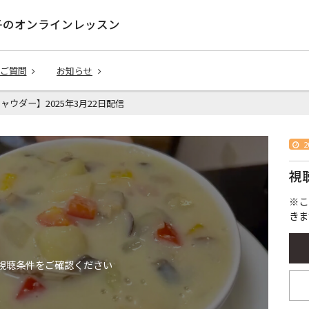
子のオンラインレッスン
ご質問
お知らせ
チャウダー】2025年3月22日配信
2
視
※こ
きま
視聴条件をご確認ください